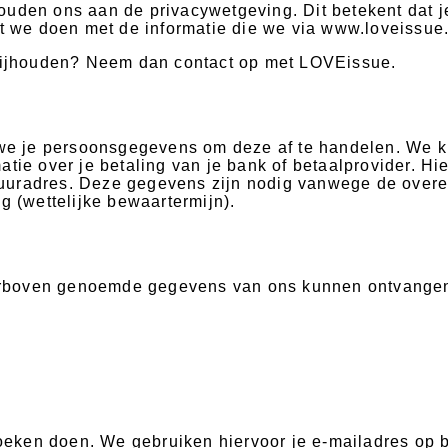
uden ons aan de privacywetgeving. Dit betekent dat je 
at we doen met de informatie die we via www.loveissue.
 bijhouden? Neem dan contact op met LOVEissue.
en we je persoonsgegevens om deze af te handelen. We
atie over je betaling van je bank of betaalprovider. H
uuradres. Deze gegevens zijn nodig vanwege de overe
g (wettelijke bewaartermijn).
erboven genoemde gegevens van ons kunnen ontvange
erzoeken doen. We gebruiken hiervoor je e-mailadres 