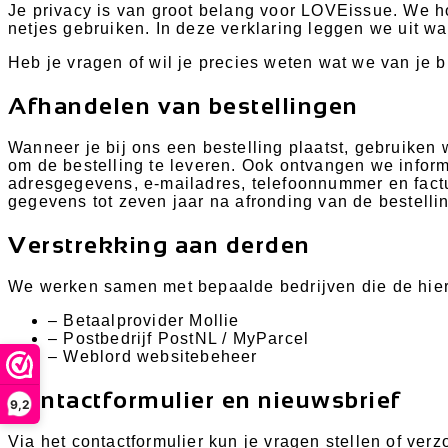
Je privacy is van groot belang voor LOVEissue. We ho
netjes gebruiken. In deze verklaring leggen we uit w
Heb je vragen of wil je precies weten wat we van je
Afhandelen van bestellingen
Wanneer je bij ons een bestelling plaatst, gebruik
om de bestelling te leveren. Ook ontvangen we inform
adresgegevens, e-mailadres, telefoonnummer en fact
gegevens tot zeven jaar na afronding van de bestellin
Verstrekking aan derden
We werken samen met bepaalde bedrijven die de hi
– Betaalprovider Mollie
– Postbedrijf PostNL / MyParcel
– Weblord websitebeheer
Contactformulier en nieuwsbrief
9,2
Via het contactformulier kun je vragen stellen of v