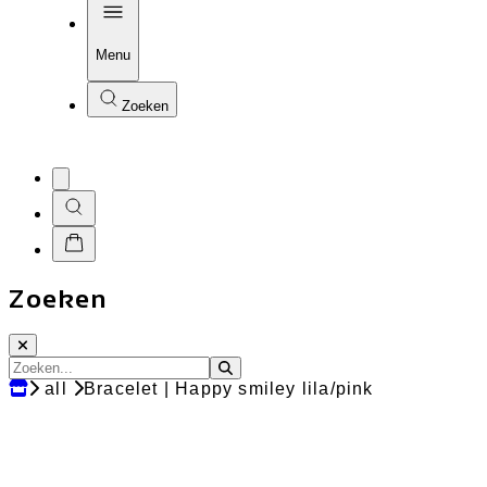
Menu
Zoeken
Zoeken
all
Bracelet | Happy smiley lila/pink